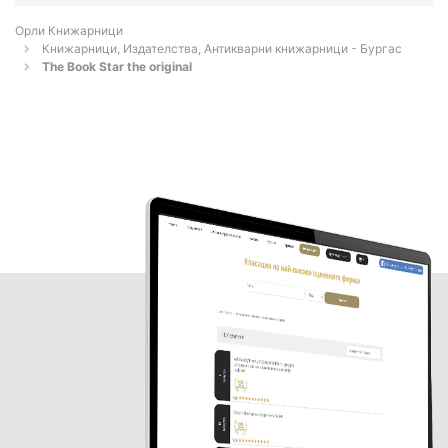
Орли Книжарници
Книжарници, Издателства, Антикварни книжарници - Бургас
The Book Star the original