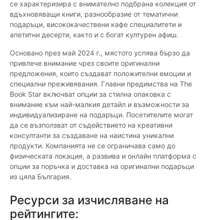
се характеризира с внимателно подбрана колекция от
вдъхновяващи книги, разнообразие от тематични
подаръци, висококачествени кафе специалитети и
апетитни десерти, както и с богат културен афиш.
Основано през май 2024 г., мястото успява бързо да
привлече внимание чрез своите оригинални
предложения, които създават положителни емоции и
специални преживявания. Главни предимства на The
Book Star включват опции за стилна опаковка с
внимание към най-малкия детайл и възможности за
индивидуализиране на подаръци. Посетителите могат
да се възползват от съдействието на креативни
консултанти за създаване на наистина уникални
продукти. Компанията не се ограничава само до
физическата локация, а развива и онлайн платформа с
опции за поръчка и доставка на оригинални подаръци
из цяла България.
Ресурси за изчисляване на
рейтингите: