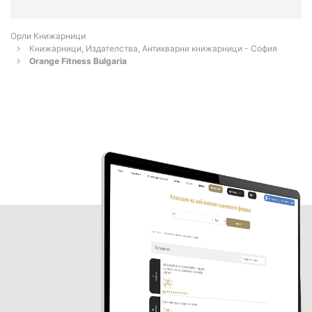
Орли Книжарници
Книжарници, Издателства, Антикварни книжарници - София
Orange Fitness Bulgaria