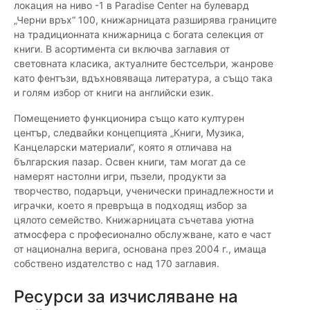
локация на ниво -1 в Paradise Center на булевард
„Черни връх“ 100, книжарницата разширява границите
на традиционната книжарница с богата селекция от
книги. В асортимента си включва заглавия от
световната класика, актуалните бестселъри, жанрове
като фентъзи, вдъхновяваща литература, а също така
и голям избор от книги на английски език.
Помещението функционира също като културен
център, следвайки концепцията „Книги, Музика,
Канцеларски материали“, която я отличава на
българския пазар. Освен книги, там могат да се
намерят настолни игри, пъзели, продукти за
творчество, подаръци, ученически принадлежности и
играчки, което я превръща в подходящ избор за
цялото семейство. Книжарницата съчетава уютна
атмосфера с професионално обслужване, като е част
от национална верига, основана през 2004 г., имаща
собствено издателство с над 170 заглавия.
Ресурси за изчисляване на