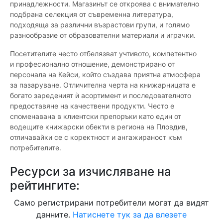
принадлежности. Магазинът се откроява с внимателно
подбрана селекция от съвременна литература,
подходяща за различни възрастови групи, и голямо
разнообразие от образователни материали и играчки.
Посетителите често отбелязват учтивото, компетентно
и професионално отношение, демонстрирано от
персонала на Кейси, който създава приятна атмосфера
за пазаруване. Отличителна черта на книжарницата е
богато зареденият ѝ асортимент и последователното
предоставяне на качествени продукти. Често е
споменавана в клиентски препоръки като един от
водещите книжарски обекти в региона на Пловдив,
отличавайки се с коректност и ангажираност към
потребителите.
Ресурси за изчисляване на
рейтингите:
Само регистрирани потребители могат да видят
данните.
Натиснете тук за да влезете