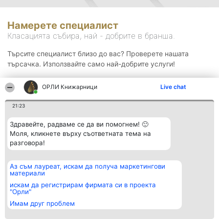
Намерете специалист
Класацията събира, най - добрите в бранша.
Търсите специалист близо до вас? Проверете нашата
търсачка. Използвайте само най-добрите услуги!
ОРЛИ Книжарници
Live chat
Търсене
21:23
Здравейте, радваме се да ви помогнем! 🙂
Моля, кликнете върху съответната тема на
разговора!
Аз съм лауреат, искам да получа маркетингови
Организатор на
Класация
Контакти
материали
класиране
Победители
Контакти
Beautiful Company S.R.L.
Списък на
искам да регистрирам фирмата си в проекта
BulevardulAleea Timișul De
всички
"Орли"
Sus Nr. 2, Bl. A30, Sc. A, Et.
победители
Имам друг проблем
4, Ap. 13
Правила
București 53-238
Статут/Устав
CUI 36737675
Политика за