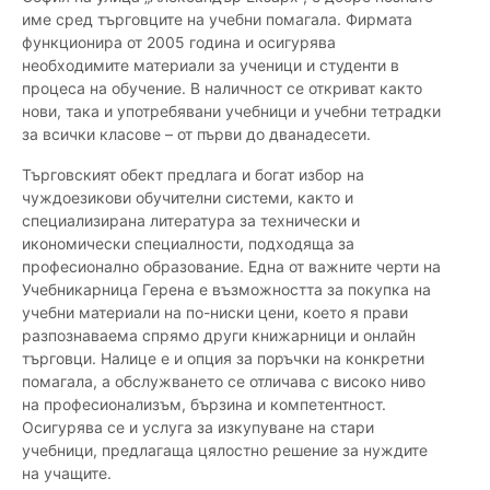
име сред търговците на учебни помагала. Фирмата
функционира от 2005 година и осигурява
необходимите материали за ученици и студенти в
процеса на обучение. В наличност се откриват както
нови, така и употребявани учебници и учебни тетрадки
за всички класове – от първи до дванадесети.
Търговският обект предлага и богат избор на
чуждоезикови обучителни системи, както и
специализирана литература за технически и
икономически специалности, подходяща за
професионално образование. Една от важните черти на
Учебникарница Герена е възможността за покупка на
учебни материали на по-ниски цени, което я прави
разпознаваема спрямо други книжарници и онлайн
търговци. Налице е и опция за поръчки на конкретни
помагала, а обслужването се отличава с високо ниво
на професионализъм, бързина и компетентност.
Осигурява се и услуга за изкупуване на стари
учебници, предлагаща цялостно решение за нуждите
на учащите.