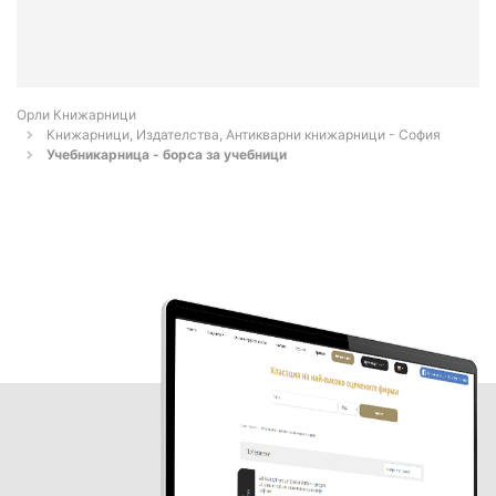
Орли Книжарници
Книжарници, Издателства, Антикварни книжарници - София
Учебникарница - борса за учебници