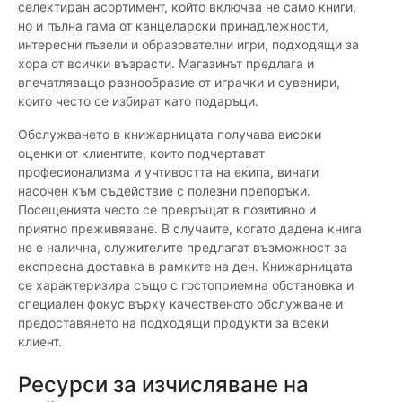
селектиран асортимент, който включва не само книги,
но и пълна гама от канцеларски принадлежности,
интересни пъзели и образователни игри, подходящи за
хора от всички възрасти. Магазинът предлага и
впечатляващо разнообразие от играчки и сувенири,
които често се избират като подаръци.
Обслужването в книжарницата получава високи
оценки от клиентите, които подчертават
професионализма и учтивостта на екипа, винаги
насочен към съдействие с полезни препоръки.
Посещенията често се превръщат в позитивно и
приятно преживяване. В случаите, когато дадена книга
не е налична, служителите предлагат възможност за
експресна доставка в рамките на ден. Книжарницата
се характеризира също с гостоприемна обстановка и
специален фокус върху качественото обслужване и
предоставянето на подходящи продукти за всеки
клиент.
Ресурси за изчисляване на