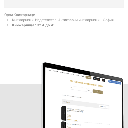
Орли Книжарници
Книжарници, Издателства, Антикварни книжарници - София
Книжарница "От А до Я"