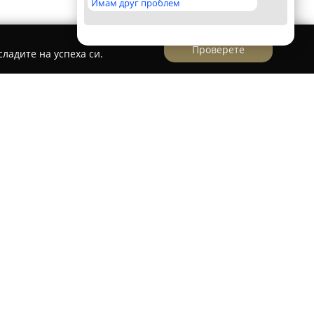
Имам друг проблем
Проверете
ладите на успеха си.
 в Grand Mall, се намира една от важните
ована през 2004 година. Тази локация на
елно разнообразен книжен фонд, представящ
 и съвременни бестселъри, детска литература,
ия избор на книги, клиентите могат да открият
вени канцеларски продукти, оригинални
ели и други стоки.
 е уникална за България – тя интегрира