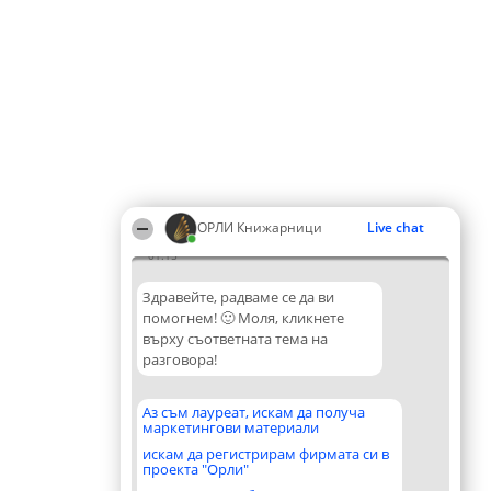
ОРЛИ Книжарници
Live chat
01:15
Здравейте, радваме се да ви
помогнем! 🙂 Моля, кликнете
върху съответната тема на
разговора!
Аз съм лауреат, искам да получа
маркетингови материали
искам да регистрирам фирмата си в
проекта "Орли"