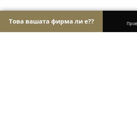
Това вашата фирма ли е??
Пров
Орли Книжарници
Книжарници, Издателства
Orange - Grand Mall Varna
9.2
(248)
Варна, ул. „Академик Андрей Сахаров“ 2, ет. 2