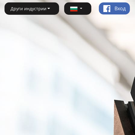
Вход
Други индустрии