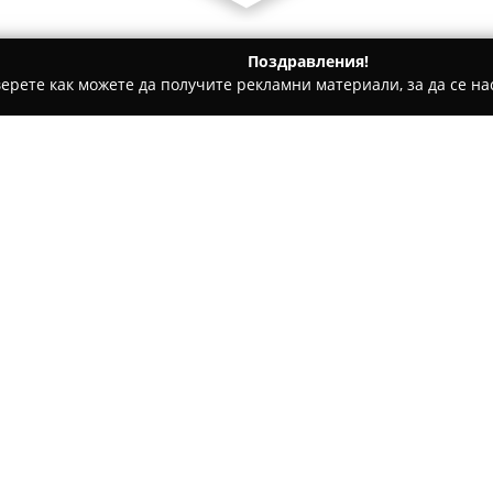
Поздравления!
ерете как можете да получите рекламни материали, за да се нас
, Антикварни книжарници - Варна
Orange - Grand Mall Varna
Относно компанията:
В централната част на Варна,
книжарници на веригата, осн
Orange
разполага с изключит
както световна класика, така
Покажи повече >>
манга и комикси. Освен голем
широка гама от висококачест
подаръци, настолни игри, пъз
Концепцията на книжарницата