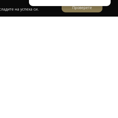
Проверете
ладите на успеха си.
 Свищов
вищов се отличава като добре позната локация
нания. Тя е ситуирана на главната улица
ентъра на града, и предоставя разнообразен и
0 000 заглавия, сред които се открояват
 издания и чуждоезична литература. На
ци и помагала, както и специализирана
аво, медицина и икономика, което я прави
студенти и професионалисти. За децата се
ни игри, докато за офис служителите изборът