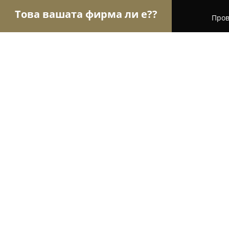
Това вашата фирма ли е??
Пров
Орли Книжарници
Книжарници, Издателства
КНИЖАРНИЦА СИЕЛА - Свищов
9
(17)
Свищов, ул. „Алеко Константинов“ No1
Покажи телефонния номер