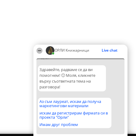
ОРЛИ Книжарници
Live chat
02:47
Здравейте, радваме се да ви
помогнем! 🙂 Моля, кликнете
върху съответната тема на
разговора!
Аз съм лауреат, искам да получа
маркетингови материали
искам да регистрирам фирмата си в
проекта "Орли"
Имам друг проблем