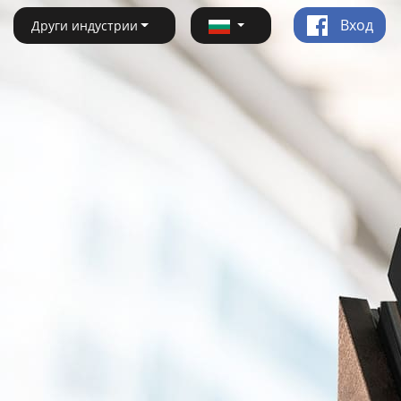
Вход
Други индустрии