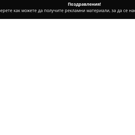
Поздравления!
ерете как можете да получите рекламни материали, за да се нас
, Антикварни книжарници - Свищов
КНИЖАРНИЦА СИЕЛА -
Относно компанията:
Книжарница Сиела
в град С
за почитателите на книги и з
„Алеко Константинов“ №1, в ц
обширен избор на клиенти.
Покажи повече >>
Асортиментът й включва над 1
класически творби, най-нови
разположение са също учебни
литература в области като пр
ценен източник за ученици, 
предлагат внимателно подбра