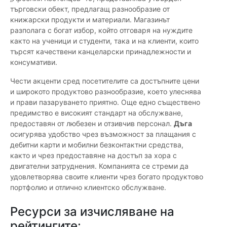
търговски обект, предлагащ разнообразие от
книжарски продукти и материали. Магазинът
разполага с богат избор, който отговаря на нуждите
както на ученици и студенти, така и на клиенти, които
търсят качествени канцеларски принадлежности и
консумативи.
Чести акценти сред посетителите са достъпните цени
и широкото продуктово разнообразие, което улеснява
и прави пазаруването приятно. Още едно съществено
предимство е високият стандарт на обслужване,
предоставян от любезен и отзивчив персонал.
Дъга
осигурява удобство чрез възможност за плащания с
дебитни карти и мобилни безконтактни средства,
както и чрез предоставяне на достъп за хора с
двигателни затруднения. Компанията се стреми да
удовлетворява своите клиенти чрез богато продуктово
портфолио и отлично клиентско обслужване.
Ресурси за изчисляване на
рейтингите: