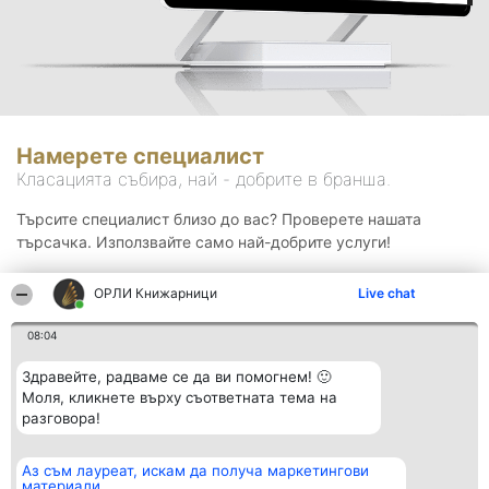
Намерете специалист
Класацията събира, най - добрите в бранша.
Търсите специалист близо до вас? Проверете нашата
търсачка. Използвайте само най-добрите услуги!
ОРЛИ Книжарници
Live chat
Търсене
08:04
Здравейте, радваме се да ви помогнем! 🙂
Моля, кликнете върху съответната тема на
разговора!
Аз съм лауреат, искам да получа маркетингови
Организатор на
Класация
Контакти
материали
класиране
Победители
Контакти