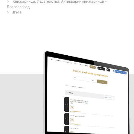
Книжарници, Издателства, Антикварни книжарници -
Благоевград
Дъга