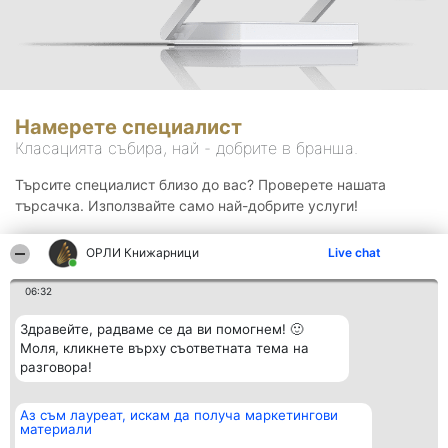
Намерете специалист
Класацията събира, най - добрите в бранша.
Търсите специалист близо до вас? Проверете нашата
търсачка. Използвайте само най-добрите услуги!
ОРЛИ Книжарници
Live chat
Търсене
06:32
Здравейте, радваме се да ви помогнем! 🙂
Моля, кликнете върху съответната тема на
разговора!
Аз съм лауреат, искам да получа маркетингови
Организатор на
Класация
Контакти
материали
класиране
Победители
Контакти
Beautiful Company S.R.L.
Списък на