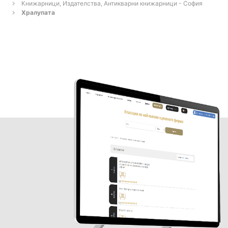
Книжарници, Издателства, Антикварни книжарници - София
Хралупата