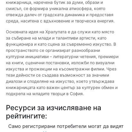
книжарница, наречена бутик за думи, образи и
смисъл, се формира уникална атмосфера, която
отвежда далеч от градската динамика и предоставя
среда, наситена с вдъхновение и творческа енергия.
Основната идея на Хралупата е да служи като място
за събиране на млади и талантливи артисти, като
функционира и като сцена за съвременно изкуство. В
пространството се организират разнообразни
културни инициативи – литературни четения, премиери
на книги, сценични постановки, изложби по визуални
изкуства и прожекции на късометражни филми. Чрез
тези дейности се създава възможност за значими
диалози и споделяне на изкуство, което утвърждава
книжарницата като важен център за културен обмен и
подкрепа на младите творци в София.
Ресурси за изчисляване на
рейтингите:
Само регистрирани потребители могат да видят