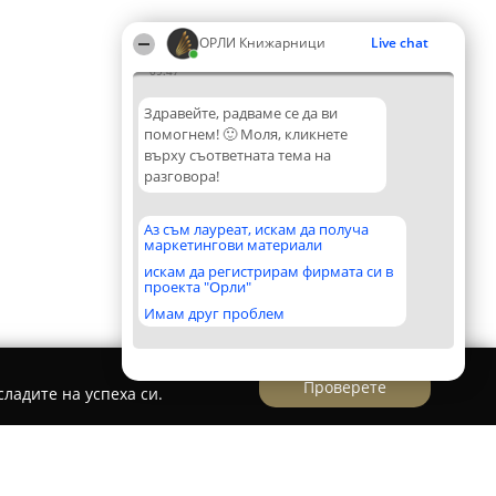
ОРЛИ Книжарници
Live chat
09:47
Здравейте, радваме се да ви
помогнем! 🙂 Моля, кликнете
върху съответната тема на
разговора!
Аз съм лауреат, искам да получа
маркетингови материали
искам да регистрирам фирмата си в
проекта "Орли"
Имам друг проблем
Проверете
ладите на успеха си.