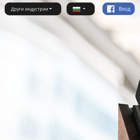
Вход
Други индустрии