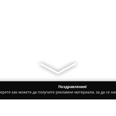
Поздравления!
ерете как можете да получите рекламни материали, за да се нас
, Антикварни книжарници - Пловдив
Hisar