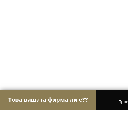
Това вашата фирма ли е??
Пров
Орли Книжарници
Книжарници, Издателства