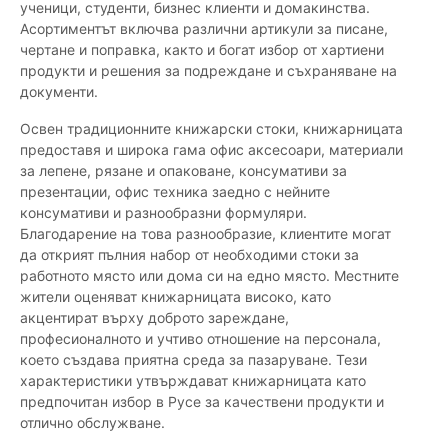
ученици, студенти, бизнес клиенти и домакинства.
Асортиментът включва различни артикули за писане,
чертане и поправка, както и богат избор от хартиени
продукти и решения за подреждане и съхраняване на
документи.
Освен традиционните книжарски стоки, книжарницата
предоставя и широка гама офис аксесоари, материали
за лепене, рязане и опаковане, консумативи за
презентации, офис техника заедно с нейните
консумативи и разнообразни формуляри.
Благодарение на това разнообразие, клиентите могат
да открият пълния набор от необходими стоки за
работното място или дома си на едно място. Местните
жители оценяват книжарницата високо, като
акцентират върху доброто зареждане,
професионалното и учтиво отношение на персонала,
което създава приятна среда за пазаруване. Тези
характеристики утвърждават книжарницата като
предпочитан избор в Русе за качествени продукти и
отлично обслужване.