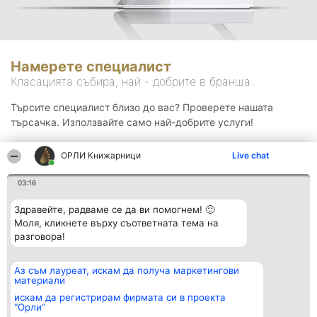
Намерете специалист
Класацията събира, най - добрите в бранша.
Търсите специалист близо до вас? Проверете нашата
търсачка. Използвайте само най-добрите услуги!
ОРЛИ Книжарници
Live chat
Търсене
03:16
Здравейте, радваме се да ви помогнем! 🙂
Моля, кликнете върху съответната тема на
разговора!
Аз съм лауреат, искам да получа маркетингови
Организатор на
Класация
Контакти
материали
класиране
Победители
Контакти
Beautiful Company S.R.L.
Списък на
искам да регистрирам фирмата си в проекта
BulevardulAleea Timișul De
всички
"Орли"
Sus Nr. 2, Bl. A30, Sc. A, Et.
победители