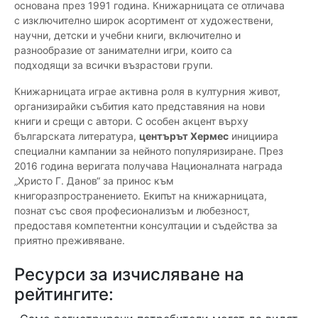
основана през 1991 година. Книжарницата се отличава
с изключително широк асортимент от художествени,
научни, детски и учебни книги, включително и
разнообразие от занимателни игри, които са
подходящи за всички възрастови групи.
Книжарницата играе активна роля в културния живот,
организирайки събития като представяния на нови
книги и срещи с автори. С особен акцент върху
българската литература,
центърът Хермес
инициира
специални кампании за нейното популяризиране. През
2016 година веригата получава Националната награда
„Христо Г. Данов“ за принос към
книгоразпространението. Екипът на книжарницата,
познат със своя професионализъм и любезност,
предоставя компетентни консултации и съдейства за
приятно преживяване.
Ресурси за изчисляване на
рейтингите: