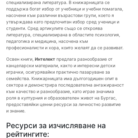
специализирана литература. В книжарницата се
поддържа богат избор от учебници и учебни помагала,
насочени към различни възрастови групи, което я
утвърждава като предпочитан избор сред ученици и
студенти. Сред артикулите също се откроява
литература, специализирана в областите психология,
педагогика и медицина, насочена към
професионалисти и хора, които желаят да се развиват.
Освен книги,
Интелект
предлага разнообразие от
канцеларски материали, както и интересни детски
играчки, осигурявайки практично пазаруване за
семейства. Книжарницата има дългогодишен опит в
сектора и демонстрира последователна ангажираност
към качество и разнообразие, като играе значима
роля в културния и образователен живот на Бургас,
предоставяйки ценни ресурси за личностно развитие
и знание.
Ресурси за изчисляване на
рейтингите: