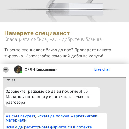
Намерете специалист
Класацията събира, най - добрите в бранша.
Търсите специалист близо до вас? Проверете нашата
търсачка. Използвайте само най-добрите услуги!
ОРЛИ Книжарници
Live chat
Търсене
22:58
Здравейте, радваме се да ви помогнем! 🙂
Моля, кликнете върху съответната тема на
разговора!
Аз съм лауреат, искам да получа маркетингови
Организатор на
Класация
Контакти
материали
класиране
Победители
Контакти
Beautiful Company S.R.L.
Списък на
искам да регистрирам фирмата си в проекта
BulevardulAleea Timișul De