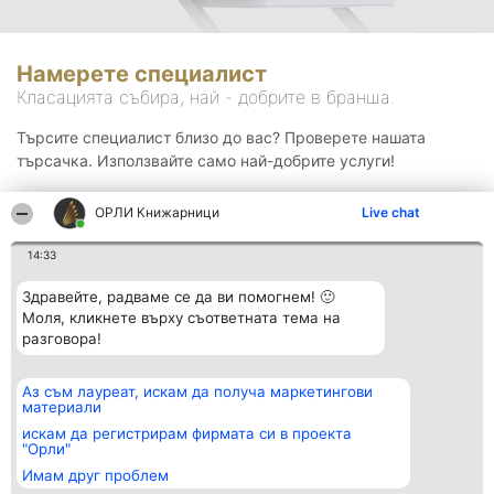
Намерете специалист
Класацията събира, най - добрите в бранша.
Търсите специалист близо до вас? Проверете нашата
търсачка. Използвайте само най-добрите услуги!
ОРЛИ Книжарници
Live chat
Търсене
14:33
Здравейте, радваме се да ви помогнем! 🙂
Моля, кликнете върху съответната тема на
разговора!
Аз съм лауреат, искам да получа маркетингови
Организатор на
Класация
Контакти
материали
класиране
Победители
Контакти
Beautiful Company S.R.L.
Списък на
искам да регистрирам фирмата си в проекта
BulevardulAleea Timișul De
всички
"Орли"
Sus Nr. 2, Bl. A30, Sc. A, Et.
победители
Имам друг проблем
4, Ap. 13
Правила
București 53-238
Статут/Устав